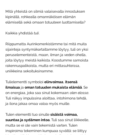
Mitä yhteistä on silmiä valaisevalla innostuksen 
kipinällä, rohkealla omannäköisen elämän 
elämisellä sekä omaan totuuteen luottamisella?
Kaikkia yhdistää 
tuli
.
Riippumatta Aurinkomerkistämme tai mitä muita 
sijainteja syntymäkartaltamme löytyy, tuli on yksi 
peruselementeistä, maan, ilman ja veden ohella, 
joita löytyy meistä kaikista. Koostumme samoista 
rakennuspalikoista, mutta eri mittasuhteissa, 
uniikkeina sekoituksinamme.
Tulielementti symboloi 
elinvoimaa
, 
itsensä 
ilmaisua
 ja 
oman totuuden mukaista elämää
. Se 
on energiaa, joka saa sinut kokemaan: 
olen elossa
. 
Tuli näkyy impulssina aloittaa, intohimona tehdä, 
ja ilona jakaa omaa valoa myös muille.
Tulen elementti tuo sinulle 
sisäistä voimaa, 
suuntaa ja sydämen intoa
. Tuli saa sinut liikkeelle, 
mutta se ei ole vain tekemistä varten. Tulen 
inspiroima tekeminen kumpuaa syvältä: se liittyy 