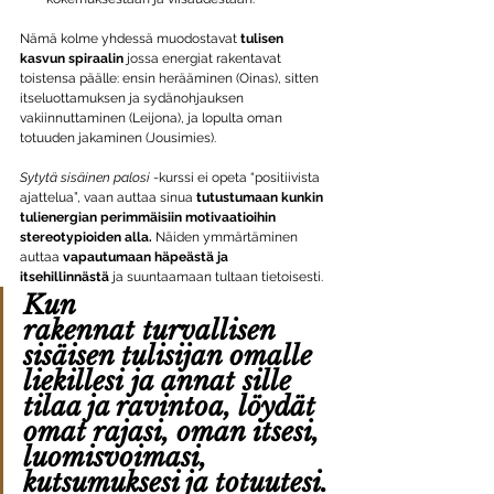
Nämä kolme yhdessä muodostavat 
tulisen 
kasvun spiraalin
 jossa energiat rakentavat 
toistensa päälle: ensin herääminen (Oinas), sitten 
itseluottamuksen ja sydänohjauksen 
vakiinnuttaminen (Leijona), ja lopulta oman 
totuuden jakaminen (Jousimies).
Sytytä sisäinen palosi
 -kurssi ei opeta “positiivista 
ajattelua”, vaan auttaa sinua 
tutustumaan kunkin 
tulienergian perimmäisiin motivaatioihin 
stereotypioiden alla.
 Näiden ymmärtäminen 
auttaa 
vapautumaan häpeästä ja 
itsehillinnästä
 ja suuntaamaan tultaan tietoisesti.
Kun 
rakennat 
turvallisen 
sisäisen tulisijan omalle 
liekillesi
 ja annat sille 
tilaa ja ravintoa, löydät 
omat rajasi, oman itsesi, 
luomisvoimasi, 
kutsumuksesi ja totuutesi.