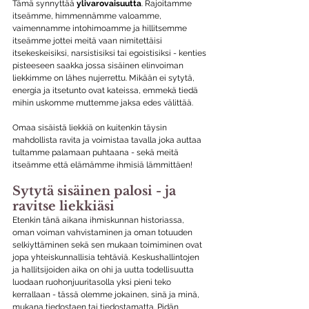
Tämä synnyttää 
ylivarovaisuutta
. Rajoitamme 
itseämme, himmennämme valoamme, 
vaimennamme intohimoamme ja hillitsemme 
itseämme jottei meitä vaan nimitettäisi 
itsekeskeisiksi, narsistisiksi tai egoistisiksi - kenties 
pisteeseen saakka jossa sisäinen elinvoiman 
liekkimme on lähes nujerrettu. Mikään ei sytytä, 
energia ja itsetunto ovat kateissa, emmekä tiedä 
mihin uskomme muttemme jaksa edes välittää.
Omaa sisäistä liekkiä on kuitenkin täysin 
mahdollista ravita ja voimistaa tavalla joka auttaa 
tultamme palamaan puhtaana - sekä meitä 
itseämme että elämämme ihmisiä lämmittäen!
Sytytä sisäinen palosi - ja 
ravitse liekkiäsi
Etenkin tänä aikana ihmiskunnan historiassa, 
oman voiman vahvistaminen ja oman totuuden 
selkiyttäminen sekä sen mukaan toimiminen ovat 
jopa yhteiskunnallisia tehtäviä. Keskushallintojen 
ja hallitsijoiden aika on ohi ja uutta todellisuutta 
luodaan ruohonjuuritasolla yksi pieni teko 
kerrallaan - tässä olemme jokainen, sinä ja minä, 
mukana tiedostaen tai tiedostamatta. Pidän 