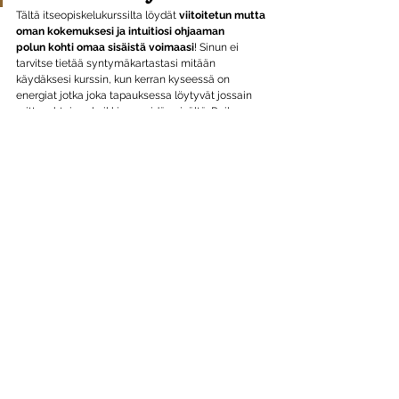
Tältä itseopiskelukurssilta löydät 
viitoitetun mutta 
oman kokemuksesi ja intuitiosi ohjaaman 
polun
kohti omaa sisäistä voimaasi
! Sinun ei 
tarvitse tietää syntymäkartastasi mitään 
käydäksesi kurssin, kun kerran kyseessä on 
energiat jotka joka tapauksessa löytyvät jossain 
mittasuhteissa kaikkien meidän sisältä. Reilun 
kolmen tunnin mittainen videomateriaali sekä 
työkirja reflektiotehtävineen ohjaa sinua askel 
askeleelta polulla eteenpäin ja tarjoaa kerros 
kerrokselta makusteltavaa.
Kun tuli sinussa palaa puhtaana, olet sitä mitä 
olet, tunnet oman arvosi, oman 
elämäntarkoituksesi, ja oman totuutesi, ja toimit 
inspiroituneena jakaen valoasi ja lämpöäsi myös 
ympärilläsi oleville ihmisille.
🧡 
Lue lisää ja hyppää sisään tälle sisäiselle 
tutkimusmatkalle (hinta vain 33 EUR)
Helteisin kesäterveisin,
Saila