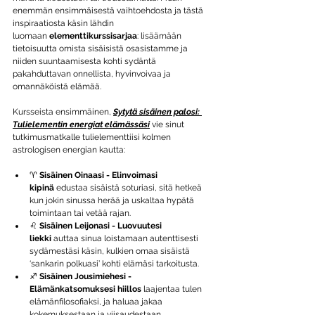
enemmän ensimmäisestä vaihtoehdosta ja tästä 
inspiraatiosta käsin lähdin 
luomaan 
elementtikurssisarjaa
: lisäämään 
tietoisuutta omista sisäisistä osasistamme ja 
niiden suuntaamisesta kohti sydäntä 
pakahduttavan onnellista, hyvinvoivaa ja 
omannäköistä elämää.
Kursseista ensimmäinen, 
Sytytä sisäinen palosi: 
Tulielementin energiat elämässäsi
 vie sinut 
tutkimusmatkalle tulielementtiisi kolmen 
astrologisen energian kautta:
♈ 
Sisäinen Oinaasi - Elinvoimasi 
kipinä
 edustaa sisäistä soturiasi, sitä hetkeä 
kun jokin sinussa herää ja uskaltaa hypätä 
toimintaan tai vetää rajan.
♌ 
Sisäinen Leijonasi - Luovuutesi 
liekki
 auttaa sinua loistamaan autenttisesti 
sydämestäsi käsin, kulkien omaa sisäistä 
‘sankarin polkuasi’ kohti elämäsi tarkoitusta.
♐ 
Sisäinen Jousimiehesi - 
Elämänkatsomuksesi hiillos
 laajentaa tulen 
elämänfilosofiaksi, ja haluaa jakaa 
kokemuksestaan ja viisaudestaan.