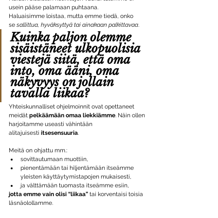
usein pääse palamaan puhtaana.
Haluaisimme loistaa, mutta emme tiedä, onko 
se 
sallittua, hyväksyttyä tai ainakaan palkittavaa
.
Kuinka paljon olemme 
sisäistäneet ulkopuolisia 
viestejä siitä, että oma 
into, oma ääni, oma 
näkyvyys on jollain 
tavalla 
liikaa
?
Yhteiskunnalliset ohjelmoinnit ovat opettaneet 
meidät 
pelkäämään omaa liekkiämme
. Näin ollen 
harjoitamme useasti vähintään 
alitajuisesti 
itsesensuuria
.
Meitä on ohjattu mm.:
sovittautumaan muottiin,
pienentämään tai hiljentämään itseämme 
yleisten käyttäytymistapojen mukaisesti,
ja välttämään tuomasta itseämme esiin,
jotta emme vain olisi “liikaa”
 tai korventaisi toisia 
läsnäolollamme.