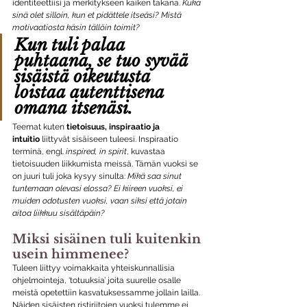
identiteettiisi ja merkitykseen kaiken takana. 
Kuka 
sinä olet silloin, kun et pidättele itseäsi? Mistä 
motivaatiosta käsin tällöin toimit?
Kun tuli palaa 
puhtaana, se tuo syvää 
sisäistä oikeutusta 
loistaa autenttisena 
omana itsenäsi.
Teemat kuten 
tietoisuus, inspiraatio ja 
intuitio
 liittyvät sisäiseen tuleesi. Inspiraatio 
terminä, engl. 
inspired, in spirit
, kuvastaa 
tietoisuuden liikkumista meissä. Tämän vuoksi se 
on juuri tuli joka kysyy sinulta: 
Mikä saa sinut 
tuntemaan olevasi elossa? Ei kiireen vuoksi, ei 
muiden odotusten vuoksi, vaan siksi että jotain 
aitoa liikkuu sisältäpäin?
Miksi sisäinen tuli kuitenkin 
usein himmenee?
Tuleen liittyy voimakkaita yhteiskunnallisia 
ohjelmointeja, ‘totuuksia’ joita suurelle osalle 
meistä opetettiin kasvatuksessamme jollain lailla. 
Näiden sisäisten ristiriitojen vuoksi tulemme ei 