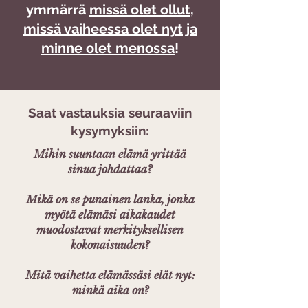
ymmärrä
missä olet ollut,
missä vaiheessa olet nyt ja
minne olet menossa
!
Saat vastauksia seuraaviin
kysymyksiin:
Mihin suuntaan elämä yrittää
sinua johdattaa?
Mikä on se punainen lanka, jonka
myötä elämäsi aikakaudet
muodostavat merkityksellisen
kokonaisuuden?
Mitä vaihetta elämässäsi elät nyt:
minkä aika on?