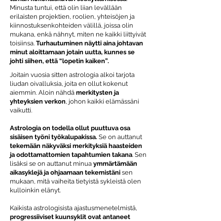
Minusta tuntui, että olin liian levällään
erilaisten projektien, roolien, yhteisöjen ja
kiinnostuksenkohteiden välillä, joissa olin
mukana, enkä nähnyt, miten ne kaikki liittyivät
toisiinsa.
Turhautuminen näytti aina johtavan
minut aloittamaan jotain uutta, kunnes se
johti siihen, että “lopetin kaiken”.
Joitain vuosia sitten astrologia alkoi tarjota
liudan oivalluksia, joita en ollut kokenut
aiemmin. Aloin nähdä
merkitysten ja
yhteyksien verkon
, johon kaikki elämässäni
vaikutti.
Astrologia on todella ollut puuttuva osa
sisäisen työni työkalupakissa.
Se on auttanut
tekemään näkyväksi merkityksiä haasteiden
ja odottamattomien tapahtumien takana
. Sen
lisäksi se on auttanut minua
ymmärtämään
aikasyklejä ja ohjaamaan tekemistäni
sen
mukaan, mitä vaiheita tietyistä sykleistä olen
kulloinkin elänyt.
Kaikista astrologisista ajastusmenetelmistä,
progressiiviset kuunsyklit ovat antaneet