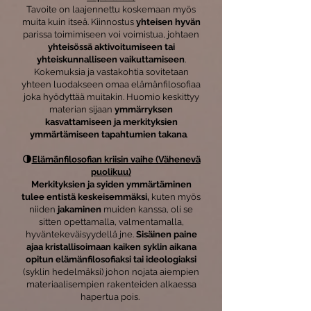
Tavoite on laajennettu koskemaan myös
muita kuin itseä. Kiinnostus
yhteisen hyvän
parissa toimimiseen voi voimistua, johtaen
yhteisössä aktivoitumiseen tai
yhteiskunnalliseen vaikuttamiseen
.
Kokemuksia ja vastakohtia sovitetaan
yhteen luodakseen omaa elämänfilosofiaa
joka hyödyttää muitakin. Huomio keskittyy
materian sijaan
ymmärryksen
kasvattamiseen ja merkityksien
ymmärtämiseen tapahtumien takana
.
🌗
Elämänfilosofian kriisin vaihe (Vähenevä
puolikuu)
Merkityksien ja syiden ymmärtäminen
tulee entistä keskeisemmäksi,
kuten myös
niiden
jakaminen
muiden kanssa, oli se
sitten opettamalla, valmentamalla,
hyväntekeväisyydellä jne.
Sisäinen paine
ajaa kristallisoimaan kaiken syklin aikana
opitun elämänfilosofiaksi tai ideologiaksi
(syklin hedelmäksi) johon nojata aiempien
materiaalisempien rakenteiden alkaessa
hapertua pois.