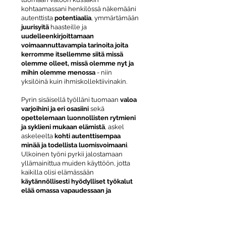
kohtaamassani henkilössä näkemääni
autenttista
potentiaalia
, ymmärtämään
juurisyitä
haasteille ja
uudelleenkirjoittamaan
voimaannuttavampia tarinoita joita
kerromme itsellemme siitä missä
olemme olleet, missä olemme nyt ja
mihin olemme menossa
- niin
yksilöinä kuin ihmiskollektiivinakin.
Pyrin sisäisellä työlläni tuomaan
valoa
varjoihini ja eri osasiini
sekä
opettelemaan luonnollisten rytmieni
ja syklieni mukaan elämistä
, askel
askeleelta
kohti autenttisempaa
minää ja todellista luomisvoimaani
.
Ulkoinen työni pyrkii jalostamaan
yllämainittua muiden käyttöön, jotta
kaikilla olisi elämässään
käytännöllisesti hyödylliset työkalut
elää omassa vapaudessaan ja
luomisvoimassaan omannäköistä ja
omatahtista elämäänsä
! Tervetuloa
mukaan luomisleikkiin!