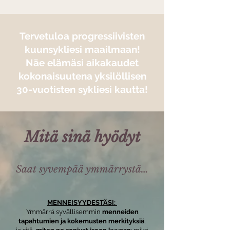
Tervetuloa progressiivisten
kuunsykliesi maailmaan!
Näe elämäsi aikakaudet
kokonaisuutena yksilöllisen
30-vuotisten sykliesi kautta!
Mitä sinä hyödyt
Saat syvempää ymmärrystä…
MENNEISYYDESTÄSI:
Ymmärrä syvällisemmin
menneiden
tapahtumien ja kokemusten merkityksiä
,