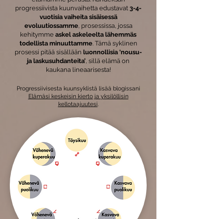
progressiivista kuunvaihetta edustavat
3-4-
vuotisia vaiheita sisäisessä
evoluutiossamme
, prosessissa, jossa
kehitymme
askel askeleelta lähemmäs
todellista minuuttamme
. Tämä syklinen
prosessi pitää sisällään
luonnollisia ‘nousu-
ja laskusuhdanteita’
, sillä elämä on
kaukana lineaarisesta!
Progressiivisesta kuunsyklistä lisää blogissani
Elämäsi keskeisin kierto ja yksilöllisin
kellotaajuutesi
.