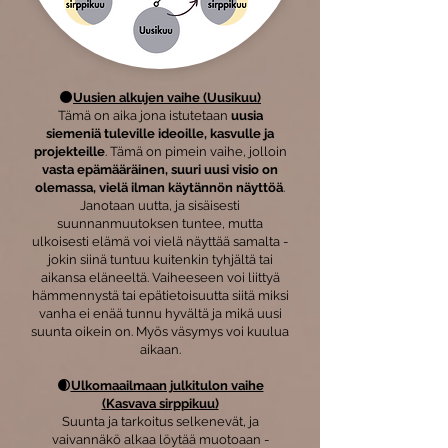
🌑
Uusien alkujen vaihe (Uusikuu)
Tämä on aika jona istutetaan
uusia
siemeniä tuleville ideoille, kasvulle ja
projekteille
. Tämä on pimein vaihe, jolloin
vasta epämääräinen, suuri uusi visio on
olemassa, vielä ilman käytännön näyttöä
.
Janotaan uutta, ja sisäisesti
suunnanmuutoksen tuntee, mutta
ulkoisesti elämä voi vielä näyttää samalta -
jokin siinä tuntuu kuitenkin tyhjältä tai
aikansa eläneeltä. Vaiheeseen voi liittyä
hämmennystä tai epätietoisuutta siitä miksi
vanha ei enää tunnu hyvältä ja mikä uusi
suunta oikein on. Myös väsymys voi kuulua
aikaan.
🌒
Ulkomaailmaan julkitulon vaihe
(Kasvava sirppikuu)
Suunta ja tarkoitus selkenevät, ja
vaivannäkö alkaa löytää muotoaan -