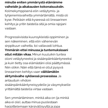
minulle eniten ymmärrystä elämämme
vaiheisiin ja aikakausien kokonaisuuksiin.
Kolmekymppisenä elin vetäytymis- ja
tyhjenemisvaihetta ymmärtämättä, mistä oli
kyse. Pelkäsin että kyseessä oli lineaarinen
kehitys ja yritin taistella sitä ja omia rajojani
vastaan.
Progressiivisista kuunsykleistä oppiminen ja
sen näkeminen, että elin vähenevän
sirppikuun vaihetta, toi valtavasti lohtua.
Ymmärsin ettei minussa ja tuntemuksissani
ollut mitään vikaa.
Minun kuuluikin tuntea
oloni vetäytyneeksi ja sisäänpäinkääntyneeksi
ja kuin tietty osa elämästäni olisi päättymässä.
Niin olikin. Näin että tämä ei ollut pysyvä
lineaarinen kehitys vaan
välttämätön
siirtymävaihe syklisessä prosessissa
. Ja
antauduin vihdoin
sisäänpäinkääntyneisyydelle ja väsymykselle
yrittämättä taistella virtaa vastaan.
Sen ymmärtäminen, minkä aika on (ja minkä
aika ei ole), auttaa minua puolestaan
harjoittelemaan kärsivällisyyttä ja jopa