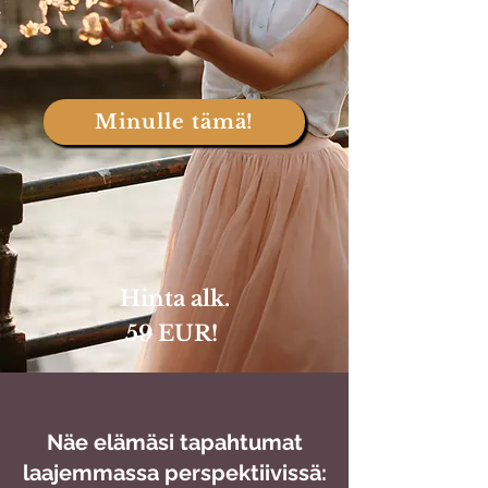
Minulle tämä!
Hinta alk.
59 EUR!
Näe elämäsi tapahtumat
laajemmassa perspektiivissä: