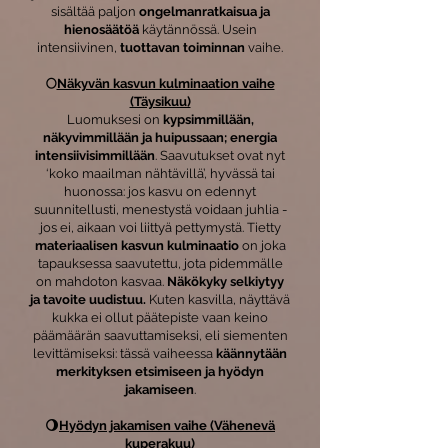
sisältää paljon
ongelmanratkaisua ja
hienosäätöä
käytännössä. Usein
intensiivinen,
tuottavan toiminnan
vaihe.
🌕
Näkyvän kasvun kulminaation vaihe
(Täysikuu)
Luomuksesi on
kypsimmillään,
näkyvimmillään ja huipussaan; energia
intensiivisimmillään
. Saavutukset ovat nyt
‘koko maailman nähtävillä’, hyvässä tai
huonossa: jos kasvu on edennyt
suunnitellusti, menestystä voidaan juhlia -
jos ei, aikaan voi liittyä pettymystä. Tietty
materiaalisen kasvun kulminaatio
on joka
tapauksessa saavutettu, jota pidemmälle
on mahdoton kasvaa.
Näkökyky selkiytyy
ja tavoite uudistuu.
Kuten kasvilla, näyttävä
kukka ei ollut päätepiste vaan keino
päämäärän saavuttamiseksi, eli siementen
levittämiseksi: tässä vaiheessa
käännytään
merkityksen etsimiseen ja hyödyn
jakamiseen
.
🌖
Hyödyn jakamisen vaihe (Vähenevä
kuperakuu)