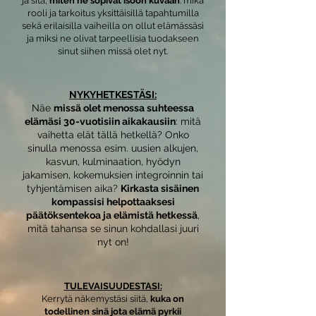
ja sitä,
miten ne sopivat isoon kuvaan
: mikä
rooli ja tarkoitus yksittäisillä tapahtumilla
sekä erilaisilla vaiheilla on ollut elämässäsi
ja miksi ne olivat tarpeellisia tuodakseen
sinut siihen missä olet nyt.
NYKYHETKESTÄSI:
Näe
missä olet menossa suhteessa
elämäsi 30-vuotisiin aikakausiin
: mitä
vaihetta elät tällä hetkellä? Onko
sinulla menossa esim. uusien alkujen,
kasvun, kulminaation, hyödyn
jakamisen, kokemuksien integroinnin tai
tyhjentämisen aika?
Kirkasta sisäinen
kompassisi helpottaaksesi
päätöksentekoa ja elämistä hetkessä
,
mitä tahansa se sinun kohdallasi juuri
nyt on!
TULEVAISUUDESTASI:
Kerrytä näkemystäsi siitä,
kuka on
todellinen sinä jota elämä pyrkii