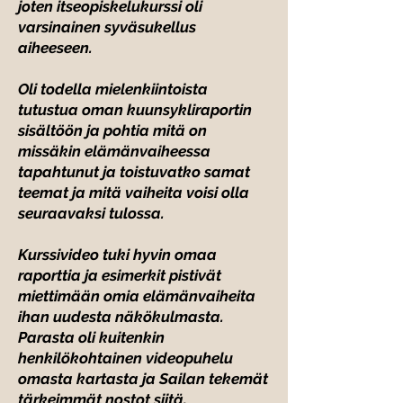
joten itseopiskelukurssi oli
varsinainen syväsukellus
aiheeseen.
Oli todella mielenkiintoista
tutustua oman kuunsykliraportin
sisältöön ja pohtia mitä on
missäkin elämänvaiheessa
tapahtunut ja toistuvatko samat
teemat ja mitä vaiheita voisi olla
seuraavaksi tulossa.
Kurssivideo tuki hyvin omaa
raporttia ja esimerkit pistivät
miettimään omia elämänvaiheita
ihan uudesta näkökulmasta.
Parasta oli kuitenkin
henkilökohtainen videopuhelu
omasta kartasta ja Sailan tekemät
tärkeimmät nostot siitä.