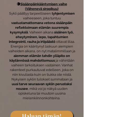
🌘
Sisäänpäinkääntymisen vaihe
(Vähenevä sirppikuu)
Sykli päättyy tarpeelliseen
tyhjentymisen
vaiheeseen, joka tuntuu
vastustamattomana vetona sisäänpäin
reflektoimaan elämän suurempia
kysymyksiä
. Vaiheen aikana
sisäinen työ,
eheytyminen, lepo, tapahtumien
integrointi, rauha ja irtipäästö
ottavat tilaa.
Energia on kääntynyt laskuun aiempien
vaiheiden aikana, on nyt matalimmillaan ja
aiemman elämän tahdin ylläpito on
käytännössä mahdottomuus
ja vähintään
vaiheen tarkoituksen vastainen. Vanhat
rakenteet purkautuvat edelleen, joka on
niin kivuliasta kuin on tiukka ote niistä.
Nykyisen syklin tulokset summataan ja
uusi tarve seuraavan syklin perustaksi
nousee
, mikä voi jo näkyä uuden
opiskeluna tai muutoin uusina
mielenkiinnonkohteina.
Haluan tämän!