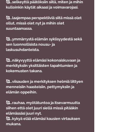
🥰…selkeyttä päätöksiin siitä, miten ja mihin
kulloinkin käytät aikaasi ja voimavarojasi.
🥰…laajempaa perspektiiviä siitä missä olet
ollut, missä olet nyt ja mihin olet
suuntaamassa.
🥰…ymmärrystä elämän syklisyydestä sekä
sen luonnollisista nousu- ja
laskusuhdanteista.
🥰…näkyvyyttä elämäsi kokonaiskuvaan ja
merkityksiin yksittäisten tapahtumien ja
kokemusten takana.
🥰…viisauden ja merkityksen helmiä liittyen
menneisiin haasteisiin, pettymyksiin ja
elämän oppeihin.
🥰…rauhaa, myötätuntoa ja itsevarmuutta
siihen että olet juuri siellä missä pitääkin
elämässäsi juuri nyt.
🥰…kykyä elää elämäsi kausien virtauksen
mukana.