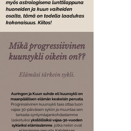
myös astrologisena lunttilappuna
huoneiden ja kuun vaiheiden
osalta, tämä on todella laadukas
kokonaisuus. Kiitos!
Mikä progressiivinen
kuunsykli oikein on??
Elämäsi tärkein sykli.
Auringon ja Kuun suhde eli kuunsykli on
maanpäällisen elämän keskeisin perusta
.
Progressiivinen kuunsykli taas ottaa tuon
vajaa-30-päiväisen syklin ja muuntaa sen
tarkasta syntymäajankohdastamme
lasketuiksi
yksilöllisiksi vajaa-30-vuoden
sykleiksi elämissämme
, jotka nekin ovat
elämämme perusta. Kahdeksan