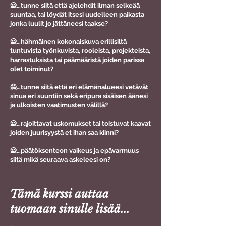
🙅…tunne siitä että ajelehdit ilman selkeää
suuntaa, tai löydät itsesi uudelleen paikasta
jonka luulit jo jättäneesi taakse?
🙅…hähmäinen kokonaiskuva erillisiltä
tuntuvista työnkuvista, rooleista, projekteista,
harrastuksista tai päämääristä joiden parissa
olet toiminut?
🙅…tunne siitä että eri elämänalueesi vetävät
sinua eri suuntiin sekä eripura sisäisen äänesi
ja ulkoisten vaatimusten välillä?
🙅…rajoittavat uskomukset tai toistuvat kaavat
joiden juurisyystä et ihan saa kiinni?
🙅…päätöksenteon vaikeus ja epävarmuus
siitä mikä seuraava askeleesi on?
Tämä kurssi auttaa
tuomaan sinulle lisää...