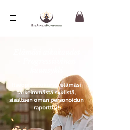
Elämäsi aikakaudet
- Progressiivinen
kuunsykli
Itseopiskelukurssi
elämäsi
tärkeimmästä syklistä,
sisältäen oman personoidun
raporttisi!