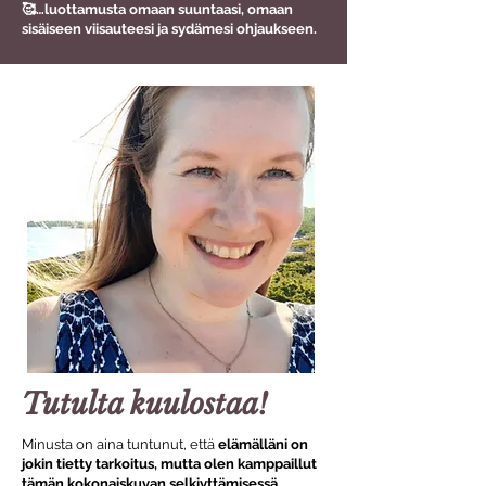
🥰…luottamusta omaan suuntaasi, omaan
sisäiseen viisauteesi ja sydämesi ohjaukseen.
Tutulta kuulostaa!
Minusta on aina tuntunut, että
elämälläni on
jokin tietty tarkoitus, mutta olen kamppaillut
tämän kokonaiskuvan selkiyttämisessä
.