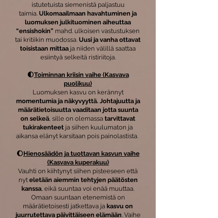
istutetuista siemenistä paljastuu
taimia.
Ulkomaailmaan havahtuminen ja
luomuksen julkituominen aiheuttaa
“ensishokin”
mahd. ulkoisen vastustuksen
tai kritiikin muodossa.
Uusi ja vanha ottavat
toisistaan mittaa
ja niiden välillä saattaa
esiintyä selkeitä ristiriitoja.
🌓
Toiminnan kriisin vaihe (Kasvava
puolikuu)
Luomuksen kasvu on kerännyt
momentumia ja näkyvyyttä. Johtajuutta ja
määrätietoisuutta vaaditaan jotta suunta
on selkeä
, sille on olemassa
tarvittavat
tukirakenteet
ja siihen kuulumaton ja
aikansa elänyt karsitaan pois painolastista.
🌔
Hienosäädön ja tuottavan kasvun vaihe
(Kasvava kuperakuu)
Vauhti on kiihtynyt siihen pisteeseen että
nyt
eletään aiemmin tehtyjen päätösten
kanssa
, eikä suuntaa voi enää muuttaa.
Omaan suuntaan etenemistä on
määrätietoisesti jatkettava ja
kasvu on
juurrutettava päivittäiseen elämään
. Vaihe