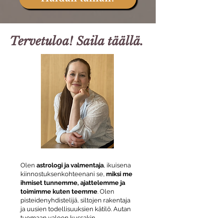
Tervetuloa! Saila täällä.
Olen
astrologi ja valmentaja
, ikuisena
kiinnostuksenkohteenani se,
miksi me
ihmiset tunnemme, ajattelemme ja
toimimme kuten teemme
. Olen
pisteidenyhdistelijä, siltojen rakentaja
ja uusien todellisuuksien kätilö. Autan
tuomaan valoon kussakin