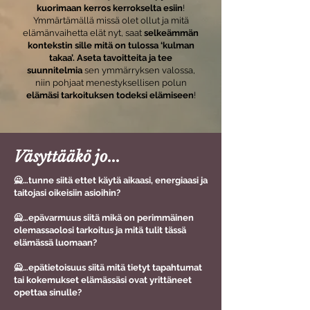
kuorimaan kerros kerrokselta esiin
!
Ymmärtämällä missä olet ollut ja mitä
elämänvaihetta elät nyt, saat
selkeämmän
kontekstin sille mitä on tulossa ‘kulman
takaa’. Aseta tavoitteita ja tee
suunnitelmia
sen ymmärryksen valossa,
niin pohjaat menestyksellisen polun
elämäsi tarkoituksen todeksi elämiseen
!
Väsyttääkö jo...
🙅…tunne siitä ettet käytä aikaasi, energiaasi ja
taitojasi oikeisiin asioihin?
🙅…epävarmuus siitä mikä on perimmäinen
olemassaolosi tarkoitus ja mitä tulit tässä
elämässä luomaan?
🙅…epätietoisuus siitä mitä tietyt tapahtumat
tai kokemukset elämässäsi ovat yrittäneet
opettaa sinulle?