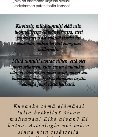
joka on enemmän linjassa sielusi
korkeimman potentiaalin kanssa!
Kuvittele, miltä tuntuisi elää niin
luonnollisessa elämänvirrassa, ettei
sinun tarvitsisi epäillä itseäsi tai
epäröidä, mihin käytät energiasi
milloinkin.
Miltä tuntuisi luottaa siihen, että olet
juuri sellainen, kuin sinun kuuluukin
olla, ja elämäsi on juuri siinä, missä sen
kuuluukin olla. Pystyä elämään täyttä
elämää juuri tässä hetkessä.
Kuvaako tämä elämääsi
tällä hetkellä? Aivan
mahtavaa! Eikö aivan? Ei
hätää. Astrologia voi tukea
sinua niin sisäisellä