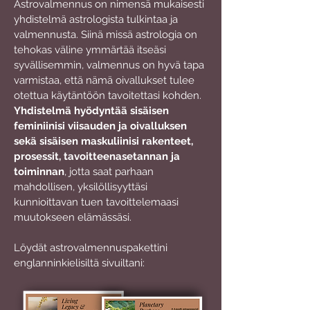
Astrovalmennus on nimensä mukaisesti
yhdistelmä astrologista tulkintaa ja
valmennusta. Siinä missä astrologia on
tehokas väline ymmärtää itseäsi
syvällisemmin, valmennus on hyvä tapa
varmistaa, että nämä oivallukset tulee
otettua käytäntöön tavoitettasi kohden.
Yhdistelmä hyödyntää sisäisen
feminiinisi viisauden ja oivalluksen
sekä sisäisen maskuliinisi rakenteet,
prosessit, tavoitteenasetannan ja
toiminnan
, jotta saat parhaan
mahdollisen, yksilöllisyyttäsi
kunnioittavan tuen tavoittelemaasi
muutokseen elämässäsi.
Löydät astrovalmennuspakettini
englanninkielisiltä sivuiltani: