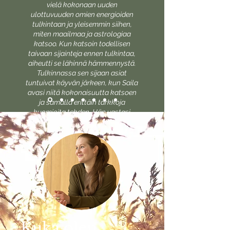
vielä kokonaan uuden
ulottuvuuden omien energioiden
tulkintaan ja yleisemmin siihen,
miten maailmaa ja astrologiaa
katsoo. Kun katsoin todellisen
taivaan sijainteja ennen tulkintaa,
aiheutti se lähinnä hämmennystä.
Tulkinnassa sen sijaan asiat
tuntuivat käyvän järkeen, kun Saila
avasi niitä kokonaisuutta katsoen
ja samalla erittäin tarkkoja
huomioita tehden. Hän vastasi
myös kiperiin kysymyksiin
ymmärrettävästi, tuomitsematta ja
yhdessä pohdiskellen.
Kuka olen