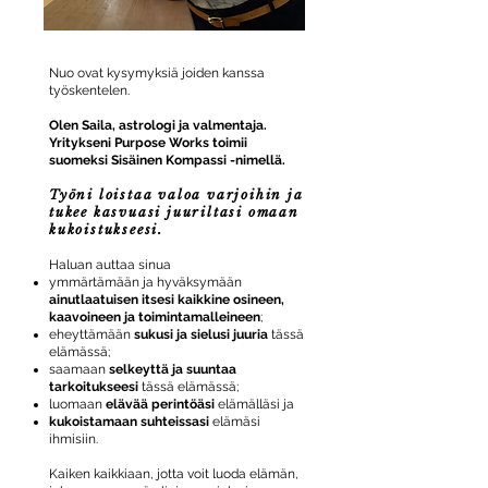
Nuo ovat kysymyksiä joiden kanssa
työskentelen.
Olen Saila, astrologi ja valmentaja.
Yritykseni Purpose Works toimii
suomeksi Sisäinen Kompassi -nimellä.
Työni loistaa valoa varjoihin ja
tukee kasvuasi juuriltasi omaan
kukoistukseesi.
Haluan auttaa sinua
ymmärtämään ja hyväksymään
ainutlaatuisen itsesi kaikkine osineen,
kaavoineen ja toimintamalleineen
;
eheyttämään
sukusi ja sielusi juuria
tässä
elämässä;
saamaan
selkeyttä ja suuntaa
tarkoitukseesi
tässä elämässä;
luomaan
elävää perintöäsi
elämälläsi ja
kukoistamaan suhteissasi
elämäsi
ihmisiin.
Kaiken kaikkiaan, jotta voit luoda elämän,