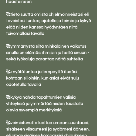
haasteineen 

🥰tietoisuutta omista ohjelmoinneistasi eli 
tavoistasi tuntea, ajatella ja toimia ja kykyä 
elää niiden kanssa hyödyntäen niitä 
toivomallasi tavalla

🥰ymmärrystä siitä minkälainen vaikutus 
sinulla on elämäsi ihmisiin ja heillä sinuun - 
sekä työkaluja parantaa näitä suhteita

🥰 myötätuntoa ja lempeyttä itseäsi 
kohtaan silloinkin, kun asiat eivät suju 
odotetulla tavalla

🥰kykyä nähdä tapahtumien välisiä 
yhteyksiä ja ymmärtää niiden taustalla 
olevia syvempiä merkityksiä

🥰voimistunutta luottoa omaan suuntaasi, 
sisäiseen viisauteesi ja sydämesi ääneen, 
eli oman sisäisen kompassisi ohjaukseen
