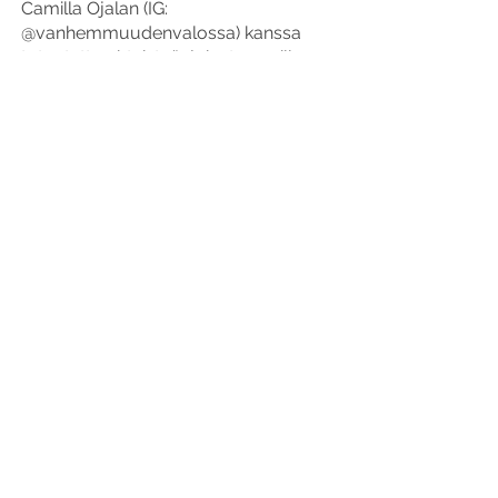
Camilla Ojalan (IG:
@vanhemmuudenvalossa) kanssa
toteutettu yhteistyö, joka tuo esille
astrologian hyötyjä vanhemmuudelle
ja lasten kasvatukselle tavalla, joka
arvostaa ja tukee sekä lasten että
vanhempien yksilöllisyyttä.