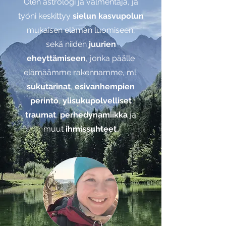
Olen astrologi ja valmentaja, ja
työni keskittyy
sielun kasvupolun
mukaisen elämän luomiseen,
sekä niiden
juurien
eheyttämiseen
, jonka päälle
elämäämme rakennamme, ml.
sukutarinat
,
esivanhempien
perintö
,
ylisukupolvelliset
traumat
,
perhedynamiikka
ja
muut
ihmissuhteet
.