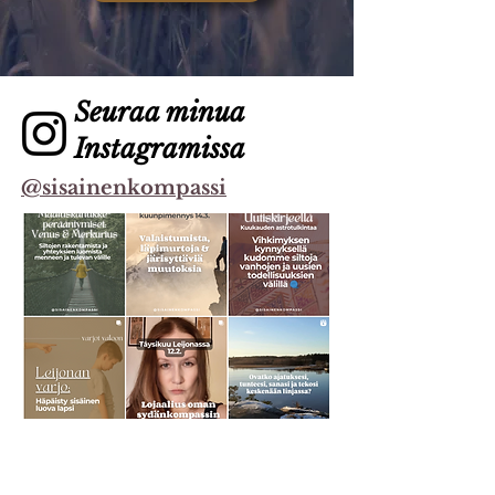
Seuraa minua
Instagramissa
@sisainenkompassi